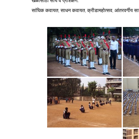
खेळांसाठी सोय व प्रशिक्षण.
सांघिक कवायत, साधन कवायत, क्रीडामहोत्सव, आंतरवर्गीय सा