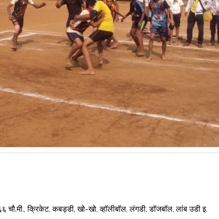
३४६६ चौ.मी., क्रिकेट, कबड्डी, खो-खो, व्हॉलीबॉल, लंगडी, डॉजबॉल, लांब उडी इ.