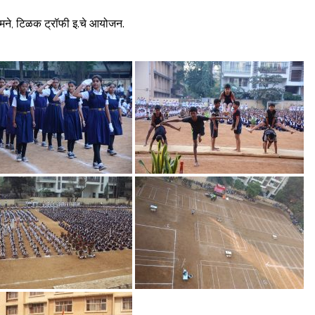
मने, टिळक ट्रॉफी इ.चे आयोजन.